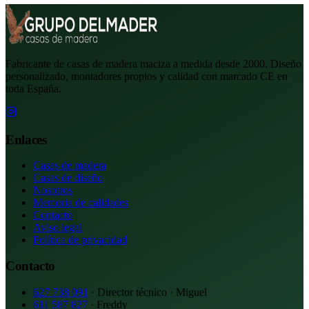
Fabricante de casas de madera maciza a medida desde 2000. Diseño
personalizado, montadores propios y calidad con marcado CE en
toda España.
Enlaces
Casas de madera
Casas de diseño
Nosotros
Memoria de calidades
Contacto
Aviso legal
Política de privacidad
Contacto
627 738 091
· Director técnico · Miguel
611 587 827
· Freddy