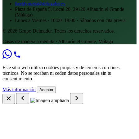
freddynieto@delmader.es
Plaza de España 5, Local 20, 29120 Alhaurín el Grande
(Málaga)
Lunes a Viernes · 10:00–18:00 · Sábados con cita previa
© 2026 Grupo Delmader. Todos los derechos reservados.
Casas de madera a medida · Alhaurín el Grande, Málaga
Este sitio web utiliza cookies propias y de terceros con fines
técnicos. No se recaban ni ceden datos personales sin tu
consentimiento.
Más información
Aceptar