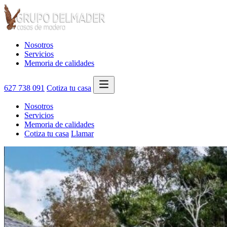
Nosotros
Servicios
Memoria de calidades
627 738 091
Cotiza tu casa
Nosotros
Servicios
Memoria de calidades
Cotiza tu casa
Llamar