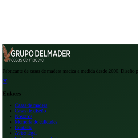
Fabricante de casas de madera maciza a medida desde 2000. Diseño 
Enlaces
Casas de madera
Casas de diseño
Nosotros
Memoria de calidades
Contacto
Aviso legal