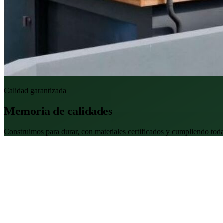
Calidad garantizada
Memoria de calidades
Construimos para durar, con materiales certificados y cumpliendo toda